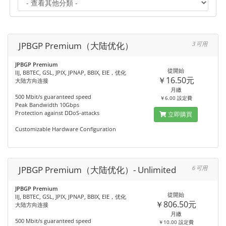
JPBGP Premium（大陆优化）
3 可用
JPBGP Premium
從開始
IIJ, BBTEC, GSL, JPIX, JPNAP, BBIX, EIE，优化
￥16.50元
大陆方向连接
月繳
500 Mbit/s guaranteed speed
￥6.00 設定費
Peak Bandwidth 10Gbps
Protection against DDoS-attacks
立即購買
Customizable Hardware Configuration
JPBGP Premium（大陆优化）- Unlimited
6 可用
JPBGP Premium
從開始
IIJ, BBTEC, GSL, JPIX, JPNAP, BBIX, EIE，优化
￥806.50元
大陆方向连接
月繳
500 Mbit/s guaranteed speed
￥10.00 設定費