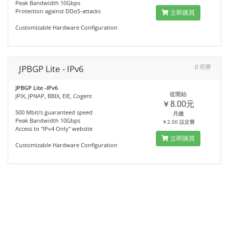
Peak Bandwidth 10Gbps
Protection against DDoS-attacks
立即購買
Customizable Hardware Configuration
JPBGP Lite - IPv6
0 可用
JPBGP Lite -IPv6
從開始
JPIX, JPNAP, BBIX, EIE, Cogent
￥8.00元
500 Mbit/s guaranteed speed
月繳
Peak Bandwidth 10Gbps
￥2.00 設定費
Access to "IPv4 Only" website
立即購買
Customizable Hardware Configuration